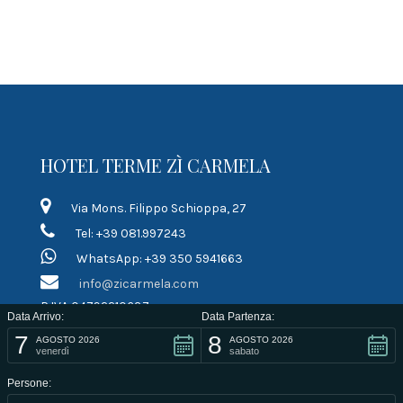
HOTEL TERME ZÌ CARMELA
Via Mons. Filippo Schioppa, 27
Tel: +39 081.997243
WhatsApp: +39 350 5941663
info@zicarmela.com
P.IVA 04792210637
Data Arrivo:
Data Partenza:
7
8
LINK RAPIDI
AGOSTO 2026
AGOSTO 2026
venerdì
sabato
Persone:
Termini di contratto