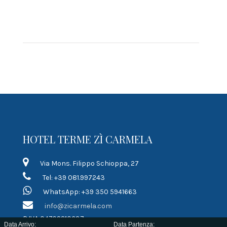
HOTEL TERME ZÌ CARMELA
Via Mons. Filippo Schioppa, 27
Tel: +39 081.997243
WhatsApp: +39 350 5941663
info@zicarmela.com
P.IVA 04792210637
Data Arrivo:
Data Partenza: