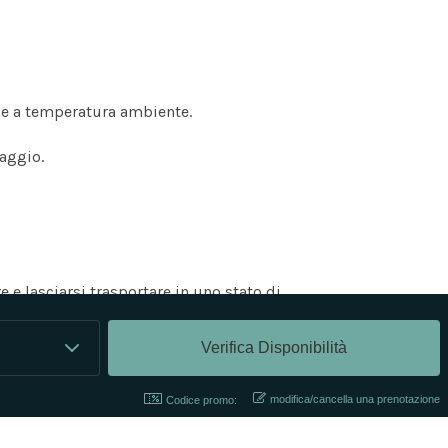
le a temperatura ambiente.
aggio.
e lasciarsi trasportare in uno stato di
ano un momento di energia e di
modifica/cancella una prenotazione
Codice promo:
iero al Centro Benessere Tifeo.