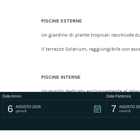
PISCINE ESTERNE
Un giardino di piante tropicali racchiude 
Il terrazzo Solarium, raggiungibile con asc
PISCINE INTERNE
Un angolo dedicato esclusivamente al relax:
Data Arrivo:
Data Partenza:
profonda rilassatezza. I getti d’acqua vigo
6
7
rigenerazione.
AGOSTO 2026
AGOSTO 20
giovedì
venerdì
L’ingresso è compreso per tutti gli ospiti d