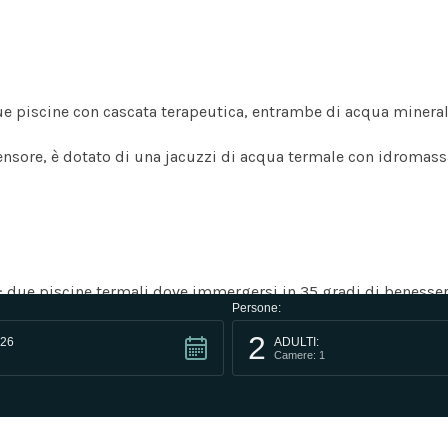
due piscine con cascata terapeutica, entrambe di acqua minera
ensore, è dotato di una jacuzzi di acqua termale con idromass
 due piscine termali dove immergersi in 35 gradi di benessere 
Persone:
rosi della Cascata Benessere e della Cascata Tifeo rappresent
2
26
ADULTI:
Camere: 1
ell'hotel e fruibile anche senza soggiorno con ingresso giornal