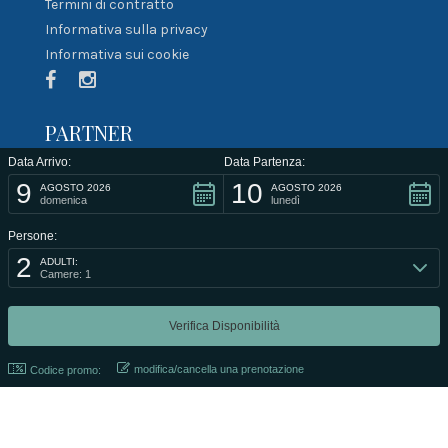
Termini di contratto
Informativa sulla privacy
Informativa sui cookie
PARTNER
Data Arrivo:
Data Partenza:
9
10
AGOSTO 2026
AGOSTO 2026
domenica
lunedì
Persone:
2
ADULTI:
Camere: 1
@2021 Developed by
Smartlab di Maltese Rosario
.
modifica/cancella una prenotazione
Codice promo: