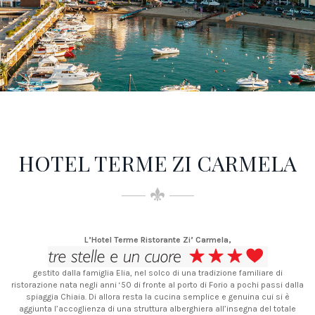
HOTEL TERME ZI CARMELA
L’Hotel Terme Ristorante Zi’ Carmela,
gestito dalla famiglia Elia, nel solco di una tradizione familiare di
ristorazione nata negli anni ‘50 di fronte al porto di Forio a pochi passi dalla
spiaggia Chiaia. Di allora resta la cucina semplice e genuina cui si è
aggiunta l’accoglienza di una struttura alberghiera all’insegna del totale