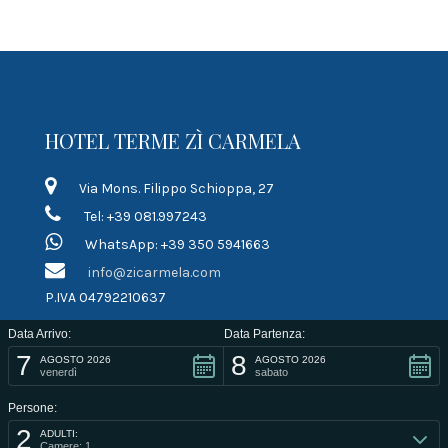
HOTEL TERME ZÌ CARMELA
Via Mons. Filippo Schioppa, 27
Tel: +39 081.997243
WhatsApp: +39 350 5941663
info@zicarmela.com
P.IVA 04792210637
Data Arrivo:
Data Partenza:
LINK RAPIDI
7
8
AGOSTO 2026
AGOSTO 2026
venerdì
sabato
Termini di contratto
Persone:
Informativa sulla privacy
2
ADULTI:
Informativa sui cookie
Camere: 1