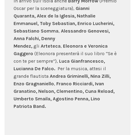
In arrivo sull’isola anche
Barry Morrow
(Premio
Oscar per la sceneggiatura),
Gianni
Quaranta,
Alex de la Iglesia,
Nathalie
Emmanuel, Toby Sebastian, Enrico Lucherini,
Sebastiano Somma
,
Alessandro Genovesi,
Anna Falchi, Denny
Mendez,
gli
Arteteca
,
Eleonora e Veronica
Gaggero
(Eleonora presenterà il suo libro “Se è
con te per sempre”),
Luca Gianfrancesco,
Lucianna De Falco.
Per la musica, attesi il
grande flautista
Andrea Griminelli, Nina Zilli,
Enzo Gragnaniello
,
Franco Ricciardi, Ivan
Granatino, Nelson, Clementino, Cuna Reload,
Umberto Smaila, Agostino Penna, Lino
Patriota Band
.