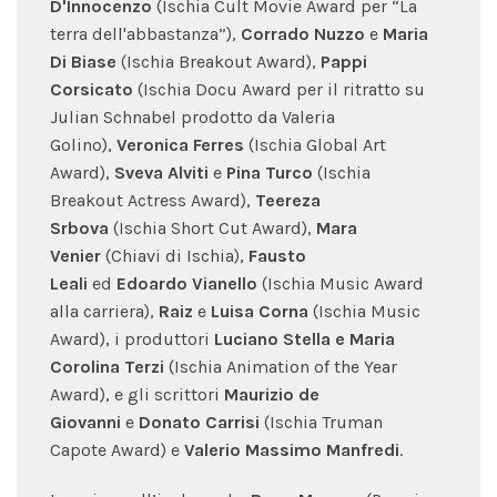
D'Innocenzo
(Ischia Cult Movie Award per “La
terra dell'abbastanza”),
Corrado Nuzzo
e
Maria
Di Biase
(Ischia Breakout Award),
Pappi
Corsicato
(Ischia Docu Award per il ritratto su
Julian Schnabel prodotto da Valeria
Golino),
Veronica Ferres
(Ischia Global Art
Award),
Sveva Alviti
e
Pina Turco
(Ischia
Breakout Actress Award),
Teereza
Srbova
(Ischia Short Cut Award),
Mara
Venier
(Chiavi di Ischia),
Fausto
Leali
ed
Edoardo Vianello
(Ischia Music Award
alla carriera),
Raiz
e
Luisa Corna
(Ischia Music
Award), i produttori
Luciano Stella e Maria
Corolina Terzi
(Ischia Animation of the Year
Award), e gli scrittori
Maurizio de
Giovanni
e
Donato Carrisi
(Ischia Truman
Capote Award) e
Valerio Massimo Manfredi
.