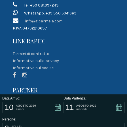
Tel: +39 081.997243
WhatsApp: +39 350 5941663
info@zicarmela.com
P.IVA 04792210637
LINK RAPIDI
Termini di contratto
Informativa sulla privacy
Informativa sui cookie
PARTNER
Data Arrivo:
Data Partenza:
10
11
AGOSTO 2026
AGOSTO 2026
lunedì
martedì
Persone:
ADULTI: