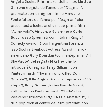
Angelis
(Ischia Film-maker dell’anno),
Matteo
Garrone
(regista dell’anno per “Dogman”,
premiato come miglior film) e
Marcello
Fonte
(attore dell’anno per “Dogman” che
presenterà a Ischia anche il suo primo film
“Asino vola”),
Vincenzo Salemme
e
Carlo
Buccirosso
(premiati con l’Italian King of
Comedy Award). E poi l’argentina
Lorenza
Izzo
(Ischia Breakout Actress Award), l’afro-
americano
Gary Dourdan
(con l’anteprima “All
She Wrote” del regista
Niki Iliev
che lo
introdurrà), i registi
Terry Gilliam
(con
l’anteprima di “The man who killed Don
Quixote”),
Bille August
(con l'anteprima di “55
steps”),
Polly Draper
(Ischia Family Award,
sull’isola con l’anteprima di “Stella’s Last
Weekend” insieme ai figli
Nat e Alex Wolff,
il
duo pop rock al centro del film premiati con