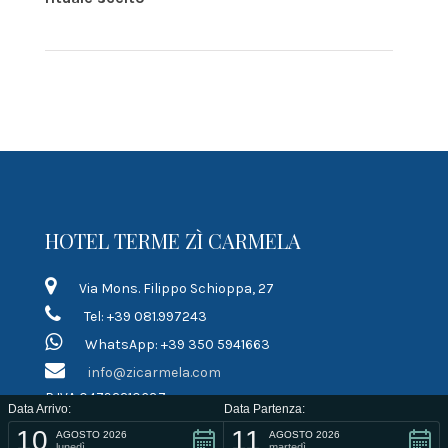
HOTEL TERME ZÌ CARMELA
Via Mons. Filippo Schioppa, 27
Tel: +39 081.997243
WhatsApp: +39 350 5941663
info@zicarmela.com
P.IVA 04792210637
Data Arrivo:
Data Partenza:
10
11
LINK RAPIDI
AGOSTO 2026
AGOSTO 2026
lunedì
martedì