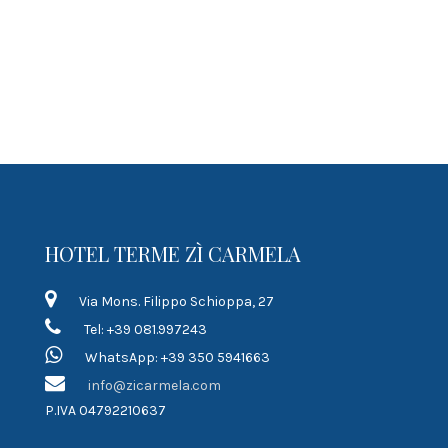
HOTEL TERME ZÌ CARMELA
Via Mons. Filippo Schioppa, 27
Tel: +39 081.997243
WhatsApp: +39 350 5941663
info@zicarmela.com
P.IVA 04792210637