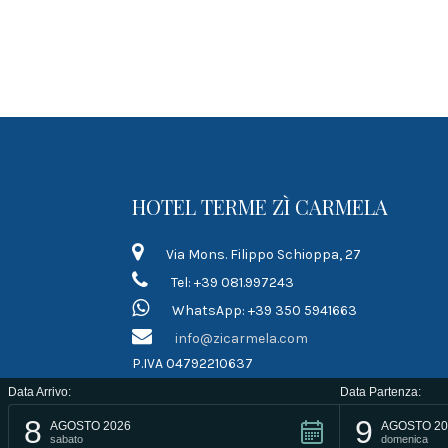
HOTEL TERME ZÌ CARMELA
Via Mons. Filippo Schioppa, 27
Tel: +39 081.997243
WhatsApp: +39 350 5941663
info@zicarmela.com
P.IVA 04792210637
Data Arrivo:
Data Partenza:
8
9
AGOSTO 2026
AGOSTO 20
sabato
domenica