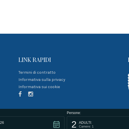
LINK RAPIDI
Termini di contratto
Informativa sulla privacy
Informativa sui cookie
Persone:
2
26
ADULTI:
@2021 Developed by
Smartlab di Maltese Rosario
.
Camere: 1