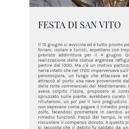
FESTA DI SAN VITO
Il 15 giugno si avvicina ed è tutto pronto per
foriani, isolani e turisti, aspettano con tr
previsto addirittura per il 4 giugno. Q
realizzazione della statua argentea raffig
partire dal 1300. Ma c’è un motivo particol
narra infatti che nel 1700 imperversava sull’i
peronospora, un fungo che attaccava ed 
attraccò al porto una nave proveniente dall
delle rotte commerciali del Mediterraneo. I
aveva colpito l’isola, proposero ai con
spruzzato sulle piante, avrebbero curato l
rifiutarono, un po’ per il loro pregiudizio
non sapevano come pagare il rimedio propo
zolfo, facendosi promettere in cambio una
rimedio funzionò. Passò del tempo, le vit
riscuotere il compenso dovuto. A questo pu
si racconta che il debito fu saldato da un