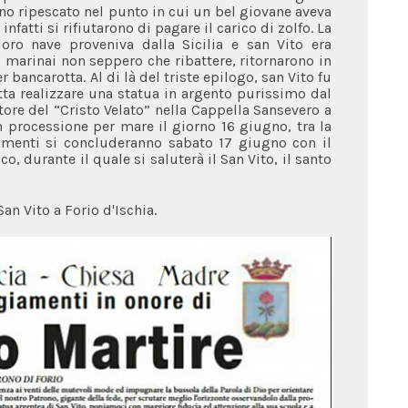
ano ripescato nel punto in cui un bel giovane aveva
infatti si rifiutarono di pagare il carico di zolfo. La
ro nave proveniva dalla Sicilia e san Vito era
! I marinai non seppero che ribattere, ritornarono in
bancarotta. Al di là del triste epilogo, san Vito fu
atta realizzare una statua in argento purissimo dal
re del “Cristo Velato” nella Cappella Sansevero a
n processione per mare il giorno 16 giugno, tra la
ggiamenti si concluderanno sabato 17 giugno con il
, durante il quale si saluterà il San Vito, il santo
an Vito a Forio d'Ischia.