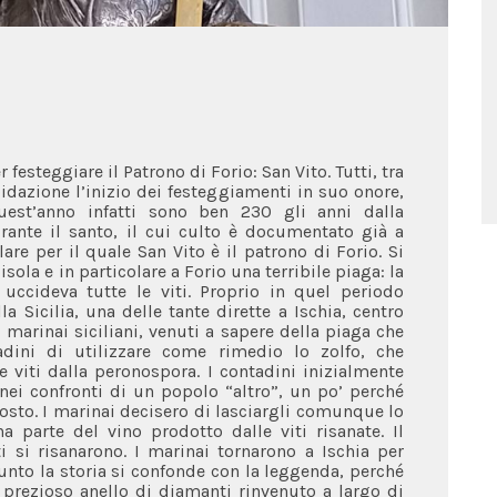
 festeggiare il Patrono di Forio: San Vito. Tutti, tra
epidazione l’inizio dei festeggiamenti in suo onore,
uest’anno infatti sono ben 230 gli anni dalla
urante il santo, il cui culto è documentato già a
are per il quale San Vito è il patrono di Forio. Si
sola e in particolare a Forio una terribile piaga: la
uccideva tutte le viti. Proprio in quel periodo
a Sicilia, una delle tante dirette a Ischia, centro
 marinai siciliani, venuti a sapere della piaga che
tadini di utilizzare come rimedio lo zolfo, che
e viti dalla peronospora. I contadini inizialmente
 nei confronti di un popolo “altro”, un po’ perché
sto. I marinai decisero di lasciargli comunque lo
 parte del vino prodotto dalle viti risanate. Il
i si risanarono. I marinai tornarono a Ischia per
nto la storia si confonde con la leggenda, perché
 prezioso anello di diamanti rinvenuto a largo di