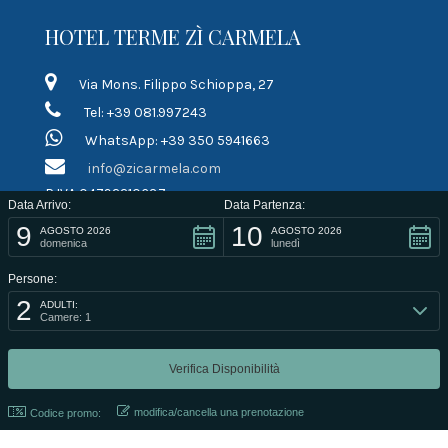
HOTEL TERME ZÌ CARMELA
Via Mons. Filippo Schioppa, 27
Tel: +39 081.997243
WhatsApp: +39 350 5941663
info@zicarmela.com
P.IVA 04792210637
Data Arrivo:
Data Partenza:
9
10
LINK RAPIDI
AGOSTO 2026
AGOSTO 2026
domenica
lunedì
Persone:
Termini di contratto
2
ADULTI:
Informativa sulla privacy
Camere: 1
Informativa sui cookie
PARTNER
modifica/cancella una prenotazione
Codice promo: